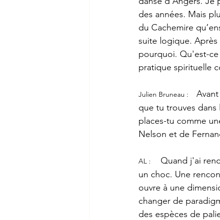
danse d’Angers. Je p
des années. Mais plu
du Cachemire qu’ens
suite logique. Après 
pourquoi. Qu'est-ce 
pratique spirituelle
Avant 
Julien Bruneau :
que tu trouves dans l
places-tu comme une
Nelson et de Fernand
Quand j'ai renc
AL :
un choc. Une rencont
ouvre à une dimensi
changer de paradigme
des espèces de pali