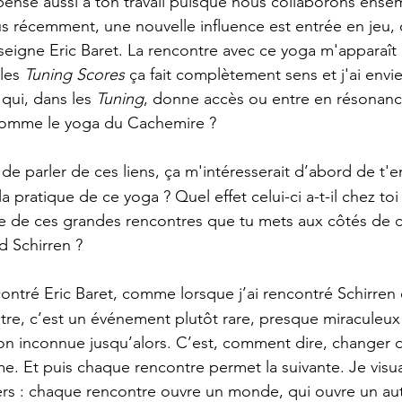
ense aussi à ton travail puisque nous collaborons ense
s récemment, une nouvelle influence est entrée en jeu, c
eigne Eric Baret. La rencontre avec ce yoga m'apparaî
les 
Tuning Scores
 ça fait complètement sens et j'ai envi
qui, dans les 
Tuning
, donne accès ou entre en résonanc
 comme le yoga du Cachemire ?  
de parler de ces liens, ça m'intéresserait d’abord de t'e
a pratique de ce yoga ? Quel effet celui-ci a-t-il chez toi
 de ces grandes rencontres que tu mets aux côtés de ce
 Schirren ? 
ontré Eric Baret, comme lorsque j’ai rencontré Schirren ou
re, c’est un événement plutôt rare, presque miraculeux
on inconnue jusqu’alors. C’est, comment dire, changer
. Et puis chaque rencontre permet la suivante. Je visu
ers : chaque rencontre ouvre un monde, qui ouvre un au