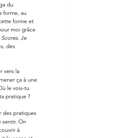
ga du 
a forme, au 
cette forme et 
pour moi grâce 
 Scores
. Je 
s, des 
 vers la 
amener ça à une 
 le vois-tu 
a pratique ?
r des pratiques 
 sentir. On 
ouvrir à 