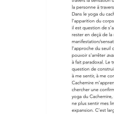
travers la sensation 
la personne à travers
Dans le yoga du cach
l’apparition du corps
il est question de s'
rester en deçà de la
manifestation/sensati
l’approche du seuil o
pouvoir s'arrêter 
ava
à fait paradoxal. Le t
question de construir
à me sentir, à me con
Cachemire m’apprend,
chercher une confirm
yoga du Cachemire, il
ne plus sentir mes l
expansion. C’est larg