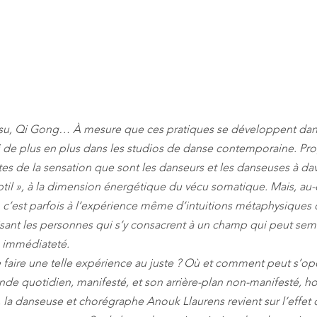
tsu, Qi Gong… À mesure que ces pratiques se développent dans
si de plus en plus dans les studios de danse contemporaine. Pr
stes de la sensation que sont les danseurs et les danseuses à da
btil », à la dimension énergétique du vécu somatique. Mais, au-
 c’est parfois à l’expérience même d’intuitions métaphysiques 
isant les personnes qui s’y consacrent à un champ qui peut semb
n immédiateté.
de quotidien, manifesté, et son arrière-plan non-manifesté, ho
 la danseuse et chorégraphe Anouk Llaurens revient sur l’effet 