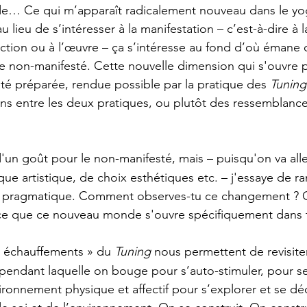
e… Ce qui m’apparaît radicalement nouveau dans le yo
 lieu de s’intéresser à la manifestation – c’est-à-dire à l
'action ou à l’œuvre – ça s’intéresse au fond d’où émane 
e non-manifesté. Cette nouvelle dimension qui s'ouvre 
été préparée, rendue possible par la pratique des 
Tuning
ns entre les deux pratiques, ou plutôt des ressemblance
un goût pour le non-manifesté, mais – puisqu'on va aller
que artistique, de choix esthétiques etc. – j'essaye de r
 pragmatique. Comment observes-tu ce changement ? Où
-ce que ce nouveau monde s'ouvre spécifiquement dans t
 échauffements » du 
Tuning
 nous permettent de revisite
 pendant laquelle on bouge pour s’auto-stimuler, pour se
ironnement physique et affectif pour s’explorer et se déc