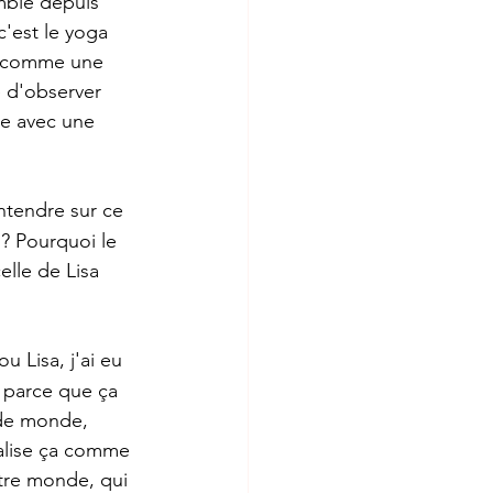
mble depuis 
'est le yoga 
t comme une 
e d'observer 
e avec une 
ntendre sur ce 
 ? Pourquoi le 
lle de Lisa 
 Lisa, j'ai eu 
 parce que ça 
 de monde, 
alise ça comme 
tre monde, qui 