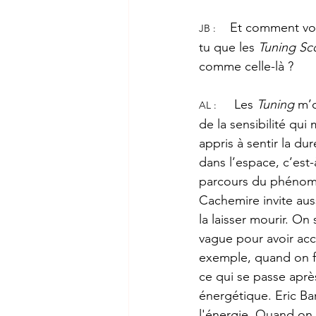
Et comment voi
JB :
tu que les 
Tuning Sc
comme celle-là ?
 Les 
Tuning
 m’
AL :
de la sensibilité qui
appris à sentir la d
dans l’espace, c’est
parcours du phénomè
Cachemire invite aussi
la laisser mourir. On
vague pour avoir acc
exemple, quand on fai
ce qui se passe aprè
énergétique. Eric B
l'énergie. Quand on 