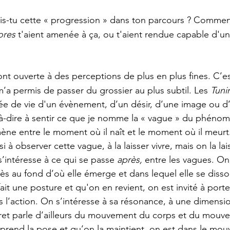
s-tu cette « progression » dans ton parcours ? Comme
ores
 t'aient amenée à ça, ou t'aient rendue capable d'u
ont ouverte à des perceptions de plus en plus fines. C’es
 m’a permis de passer du grossier au plus subtil. Les 
Tuni
urée de vie d'un évènement, d’un désir, d’une image ou d
-à-dire à sentir ce que je nomme la « vague » du phénomè
ne entre le moment où il naît et le moment où il meurt
 à observer cette vague, à la laisser vivre, mais on la lai
 s’intéresse à ce qui se passe 
après,
 entre les vagues. On 
ès au fond d’où elle émerge et dans lequel elle se dissou
t une posture et qu'on en revient, on est invité à porter
s l’action. On s’intéresse à sa résonance, à une dimensio
aret parle d’ailleurs du mouvement du corps et du mouv
prend la pose et qu’on la maintient, on est dans le mo