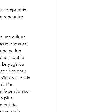
nt comprends-
ne rencontre 
t une culture 
ng
 m’ont aussi 
’une action 
ne : tout le 
. Le yoga du 
sse vivre pour 
s’intéresse à la 
t. Par 
 l’attention sur 
n plus 
ement de 
uvement du 