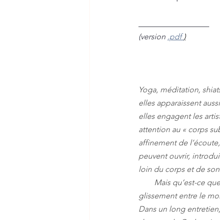
________________
(version
.pdf 
)
Y
oga, méditation, shia
elles apparaissent aus
elles engagent les arti
attention au « corps su
affinement de l’écoute,
peuvent ouvrir, introdu
loin du corps et de so
        Mais qu’est-ce que faire une telle expérience au juste ? Où et comment peut s’opérer le 
glissement entre le mon
Dans un long entretien,