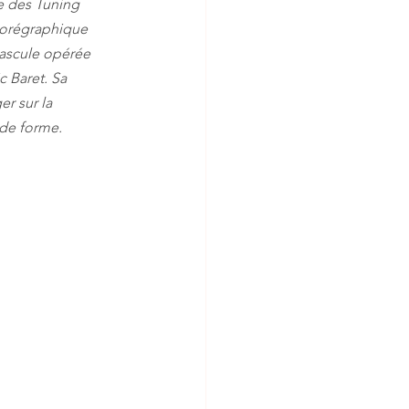
e des Tuning 
horégraphique 
 bascule opérée 
 Baret. Sa 
r sur la 
de forme. 