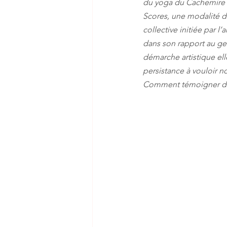
du yoga du Cachemire su
Scores, une modalité d
collective initiée par l
dans son rapport au ges
démarche artistique el
persistance à vouloir 
Comment témoigner du