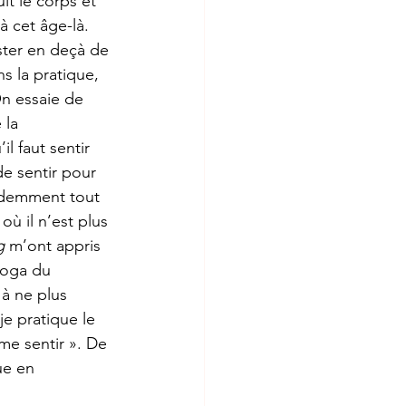
it le corps et 
à cet âge-là. 
ster en deçà de 
s la pratique, 
On essaie de 
 la 
l faut sentir 
de sentir pour 
videmment tout 
où il n’est plus 
g
 m’ont appris 
yoga du 
 à ne plus 
e pratique le 
me sentir ». De 
ue en 