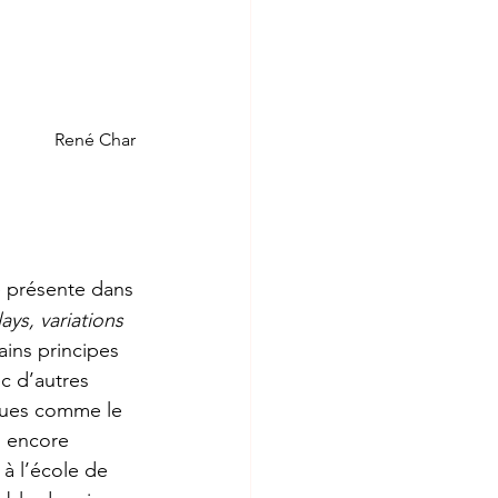
René Char 
e présente dans 
ays, variations 
ains principes 
ec d’autres 
iques comme le 
u encore 
à l’école de 