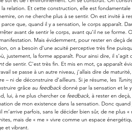
de soi et de l’environnement. On se construit. On constru
 la relation. Et cette construction, elle est fondamentale 
emire, on ne cherche plus à se sentir. On est invité à re
 parce que, quand il y a sensation, le corps apparaît. Dan
arrêter avant de sentir le corps, avant qu’il ne se forme. 
 manifestation. Mais évidemment, pour rester en deçà de
on, on a besoin d'une acuité perceptive très fine puisqu’i
ù, justement, la forme apparaît. Pour ainsi dire, il s’agit 
nt
 de sentir. C'est très fin. Et mis en mot, ça apparaît é
ravail se passe à un autre niveau, j'allais dire de maturité, 
e – ni de déconstruire d’ailleurs. Si je résume, les 
Tunin
struire grâce au 
feedback
 donné par la sensation et le 
 lui, à ne plus chercher ce 
feedback
, à rester en deçà,
ation de mon existence dans la sensation. Donc quand j
 m’arrive parfois, sans le décider bien sûr, de ne plus « 
imites, mais de « me » vivre comme un espace énergétiq
e et vibrant.